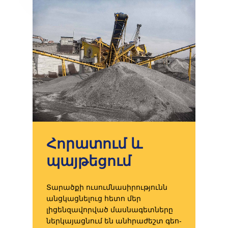
Նախագծեր
Հողային աշխատան
Կապ
Ասֆալտապատմա
աշխատանքներ
Հորատում և պայթե
Բետոնի և խճի
արտադրություն
Հորատում և
պայթեցում
Տարածքի ուսումնասիրությունն
անցկացնելուց հետո մեր
լիցենզավորված մասնագետները
ներկայացնում են անհրաժեշտ գեո-