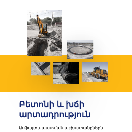
Բետոնի և խճի
արտադրություն
Ասֆալտապատման աշխատանք­ներն